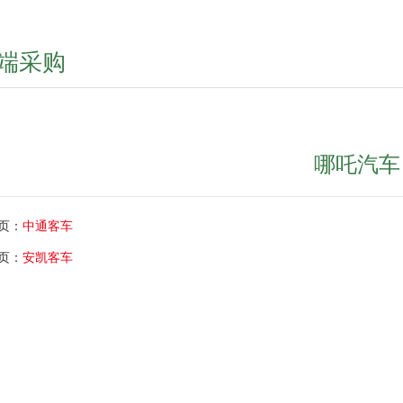
端采购
哪吒汽车
页：
中通客车
页：
安凯客车