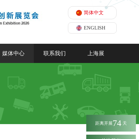
简体中文
ENGLISH
媒体中心
联系我们
上海展
74
距离开展
天