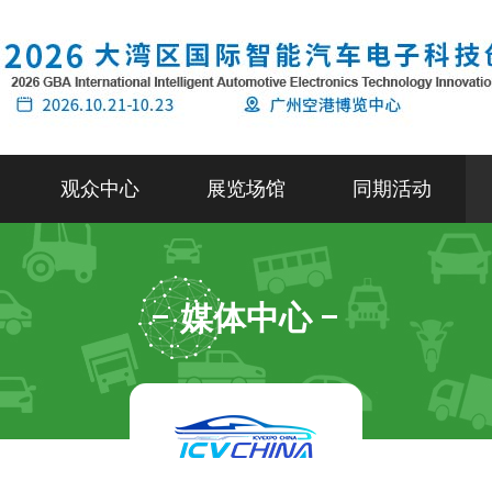
观众中心
展览场馆
同期活动
媒体中心