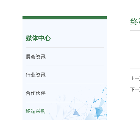
终
媒体中心
展会资讯
行业资讯
上一
下一
合作伙伴
终端采购