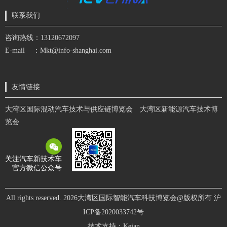
联系我们
咨询热线：13120672097
E-mail ：Mkt@info-shanghai.com
友情链接
大湾区国际混动汽车技术与供应链博览会
大湾区新能源汽车技术博
览会
关注汽车新技术车
官方微信公众号
All rights reserved. 2026大湾区国际智能汽车科技博览会@版权所有
沪
ICP备2020033742号
技术支持：
Kejan