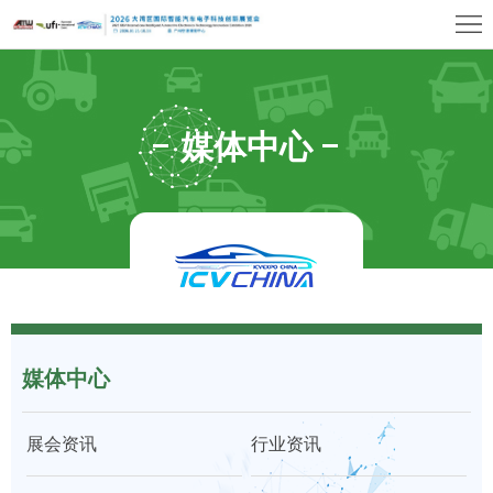
首
页
关
于
展
媒体中心
展
商
观
会
中
众
展
心
中
览
同
心
场
期
媒
馆
媒体中心
活
体
联
动
中
系
上
展会资讯
行业资讯
心
我
海