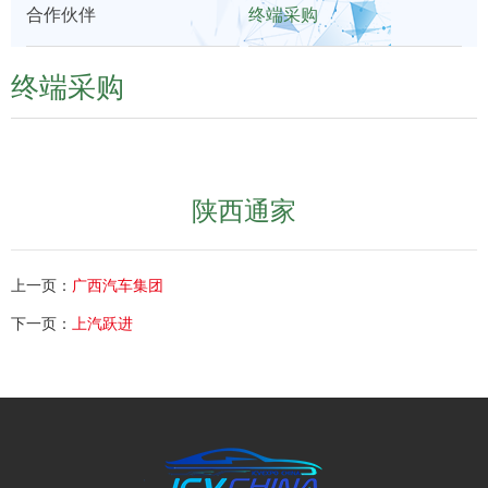
合作伙伴
终端采购
们
展
终端采购
陕西通家
上一页：
广西汽车集团
下一页：
上汽跃进