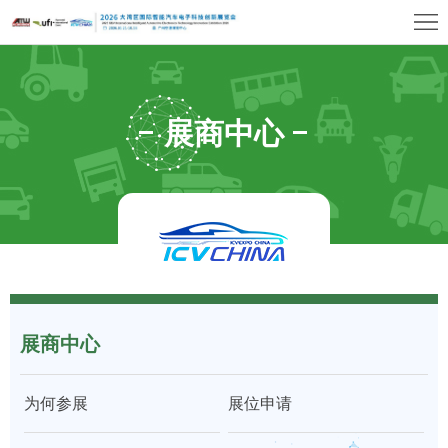
首
页
关
于
展
展商中心
展
商
观
会
中
众
展
心
中
览
同
心
场
期
媒
馆
展商中心
活
体
联
动
中
系
上
为何参展
展位申请
心
我
海